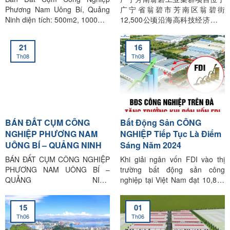
Phương Nam Uông Bí, Quảng
广宁省翁碧市芳南区翁碧街
Ninh diện tích: 500m2, 1000m2,
12,500公顷沿海高科技经济重点
2000m2, 3000m2, 4000m2,
工业园综合体内。 。该项目总面
5000m2, 6000m2, 7000m2,
积62.65公顷，投资额超过6000
21
16
8000m2, 9000m2, 1ha, 1.5ha,
亿越南盾。项目面积75%用于投
Th08
Th08
2ha, 3ha, 5ha, 6ha, 8ha, 9ha,
资建设车间、工厂、工业园……
10ha, 15ha, 20ha, 30ha,…
剩余25%用于公用事业、交通、
1hecta, 2hecta, 3hecta, 4hecta,
树木、服务、管理用房。有关该
6hecta, 8hecta, 9hecta,
项目的详细信息将在下文全面更
10hecta, 15hecta, 20hecta,
新。 1. 广宁省旺碧市芳南产业集
30hecta,…10.000m2,
群概况 芳南工业集群是汪碧市乃
BÁN ĐẤT CỤM CÔNG
Bất Động Sản CÔNG
15.000m2, 20.000m2,
至整个广宁省的重点项目。该项
30.000m2, 50.000m2,
目的开发目的是吸引对该地区的
NGHIỆP PHƯƠNG NAM
NGHIỆP Tiếp Tục Là Điểm
60.000m2, 80.000m2,
投资，并搬迁影响汪碧市城市规
UÔNG BÍ – QUẢNG NINH
Sáng Năm 2024
90.000m2, 100.000m2,… Cho
划和环境的运营生产设施。一旦
BÁN ĐẤT CỤM CÔNG NGHIỆP
Khi giải ngân vốn FDI vào thị
Thuê Nhà Xưởng diện tích:
投入运营，芳南产业集群将成为
PHƯƠNG NAM UÔNG BÍ –
trường bất động sản công
300m2,
工业和服务业可持续发展的动
QUẢNG NINH
nghiệp tại Việt Nam đạt 10,8 tỷ
力。为促进广宁省未来的经济发
——————————————
USD cao nhất trong vòng 5 năm
展做出贡献。 项目名称：芳南产
—————— 1. THÔNG TIN –
trở lại đây, cùng với đó hàng
业集群 面积： 62.65公顷 投资资
15
01
Địa chỉ: Đường quốc lộ 10,
loạt các nhà máy lớn ở hai miền
本： 5450亿越南盾 地址：广宁
Th06
Th06
phường Phương Nam, thành
được khởi công xây dựng. Đã
省旺碧市芳南区 投资者： Cam