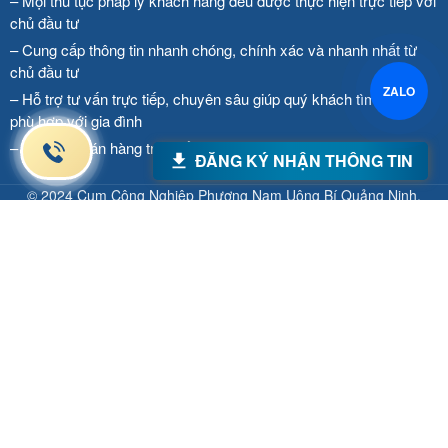
– Mọi thủ tục pháp lý khách hàng đều được thực hiện trực tiếp với
chủ đầu tư
– Cung cấp thông tin nhanh chóng, chính xác và nhanh nhất từ
chủ đầu tư
ZALO
– Hỗ trợ tư vấn trực tiếp, chuyên sâu giúp quý khách tìm căn hộ
phù hợp với gia đình
– Cam kết bán hàng trực tiếp giá CĐT
ĐĂNG KÝ NHẬN THÔNG TIN
© 2024 Cụm Công Nghiệp Phương Nam Uông Bí Quảng Ninh.
Cung cấp bởi
Mathsoft Việt Nam