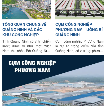
phố Uông Bí, tỉnh Quảng Ninh -
giúp thị trường trở nên sôi động
Thinh工业股份公司 规模： 75%
Diện tích 62,65ha, Nằm trong
khi tăng cả về giá thuê
的土地面积用于建设工厂和车
quần thể KCN Phương Nam
间，其余25%的土地面积用于建
rộng 5.789ha – Diện tích từ:
设附属工程、道路、树木、运营
600m², 800 m², 1,500m²,
中心、服务…… 租金价
TỔNG QUAN CHUNG VỀ
CỤM CÔNG NGHIỆP
3,000m², 5,000 m², 10,000m²,
格： 105-110美元/平方米（立即
15,000m², 20,000m² –
QUẢNG NINH VÀ CÁC
PHƯƠNG NAM – UÔNG BÍ
交付） 单价： 2,650,000 越南
KHU CÔNG NGHIỆP
QUẢNG NINH
盾/平方米（不含增值税） 贷款支
持高达项目总投资的70% 销售面
Tỉnh Quảng Ninh có vị trí chiến
Cụm công nghiệp Phương Nam
积从： 500m2 – 44 Ha 期
lược; được ví như một “Việt
là dự án trọng điểm của tỉnh
限： 50年（至2071年） 招商产
Nam thu nhỏ”. Bởi Quảng Ninh
Quảng Ninh, có vị trí tại phương
业：加工、制造及高新技术产
có rừng vàng, biển bạc, sông
Phương Nam, thành phố Uông
业：汽车、电力、食品、饮料、
núi, nước non, cảnh quan
Bí. Được thành lập ngày
服装、机械、钢铁、塑料、橡
ngoạn mục; lại có đường biên
09/03/2021 theo quyết định số
胶、手机及配件等 最大建筑面
giới cả trên bộ và trên biển với
729/QĐ-UB-ND của UBND tỉnh
积： 100% 最大建筑高度： 3.5
03 cửa khẩu đất liền thông
Quảng Ninh với vốn đầu tư 545
层 高度限制： 15米 Phuong
thương với nước CHND Trung
tỷ đồng. Cụm có diện tích
Nam产业集群项目概况 2.
Hoa; bờ biển trải dài
62,65ha. Quy mô bao gồm 75%
Phuong Nam产业集群投资者 根
diện tích đất
据广宁省人民委员会2021年3月9
日第729/QD-UBND号决定，芳
南工业集群由投资者Cam Thinh