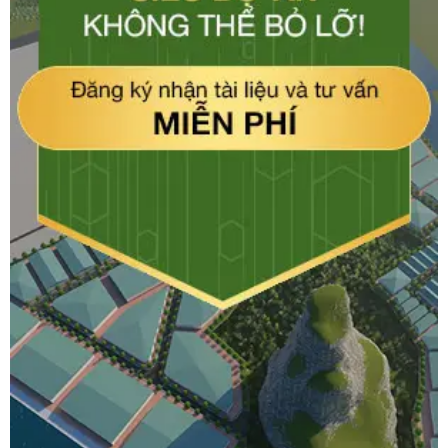
道、下龙-云屯高速公路、18号国
道进入河内-广宁高速公路的交汇
处……在此位置。 ，投资者可以
轻松移动和连接公用事业并在该
地区进行交易。产业集群的相邻
方向如下： 北：毗邻18号高速公
路 东：毗邻安美德工业园 西：毗
邻10号高速及现有住宅区