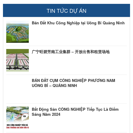
TIN TỨC DỰ ÁN
Bán Đất Khu Công Nghiệp tại Uông Bí Quảng Ninh
广宁旺碧芳南工业集群 – 开放出售和租赁场地
BÁN ĐẤT CỤM CÔNG NGHIỆP PHƯƠNG NAM
UÔNG BÍ – QUẢNG NINH
Bất Động Sản CÔNG NGHIỆP Tiếp Tục Là Điểm
Sáng Năm 2024