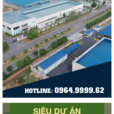
工业股份公司正式成立和建设。
Cam Thinh工业股份公司位于广
宁省Cam Pha市Cam Thinh工业
集群运营中心，由Cam Pha-Van
Don-地区税务局管理。该公司成
立于2018年4月13日，是广宁省
一家信誉良好的企业，主要业务
有： 土木工程施工 石油和天然气
开采、矿山和矿物支持服务 收集
有毒和无害废物 房屋和公共工程
建设 供水及废水处理 交通服务
芳南产业集群决定获得多产业支
持… Cam Thinh工业股份公司是
项目投资者 3. 广宁省Phuong
Nam Uong Bi产业集群位置 芳南
产业集群受到如此多投资者的关
注并非巧合。位置是帮助该项目
获得越来越多关注的最强优势之
一。 3.1 芳南产业集群区位 芳南
王妃工业集群位于广宁省王妃市
芳南区10号国道前。这里是广宁
省重要交通路线的交汇处，包
括：10号国道、10车道西南大